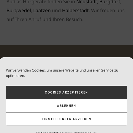
Audias Hörgeräte finden Sie in
Neustadt
,
Burgdorf
,
Burgwedel
,
Laatzen
und
Halberstadt
. Wir freuen uns
auf Ihren Anruf und Ihren Besuch.
Audias Hörgeräte
E-Mail:
info@audias.de
Wir verwenden Cookies, um unsere Website und unseren Service zu
optimieren.
Verwaltung:
COOKIES AKZEPTIEREN
Marktstraße 13, 31535 Neustadt
ABLEHNEN
Impressum
|
Datenschutz
EINSTELLUNGEN ANZEIGEN