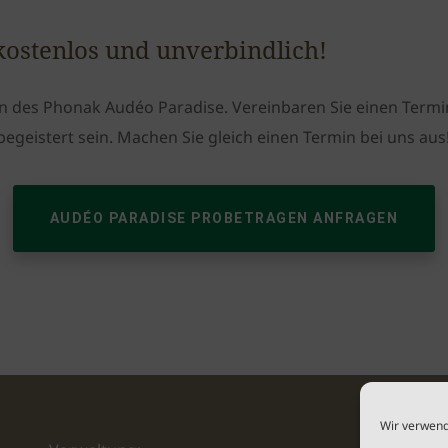
kostenlos und unverbindlich!
n des Phonak Audéo Paradise. Vereinbaren Sie einen Termi
egeistert sein. Machen Sie gleich einen Termin bei uns aus
AUDÉO PARADISE PROBETRAGEN ANFRAGEN
Wir verwend