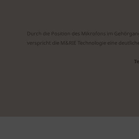
Durch die Position des Mikrofons im Gehörgang
verspricht die M&RIE Technologie eine deutlic
T